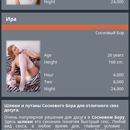
Night
24,000
Ира
Сосновый Бор
Age
26 years
Height
168 sm.
Hour
4,000
Two
8,000
Night
24,000
Шлюхи и путаны Соснового Бора для отличного секс
досуга.
Очень популярное решения для досуга в
Сосновом Бору
.
Здесь
шлюхи
это синоним понятия быстрый секс. Любой
вид секса, в любое время дня, главное условие -