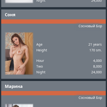
Night
24,000
Соня
Сосновый Бор
Age
21 years
Height
170 sm.
Hour
4,000
Two
8,000
Night
24,000
Марина
Сосновый Бор