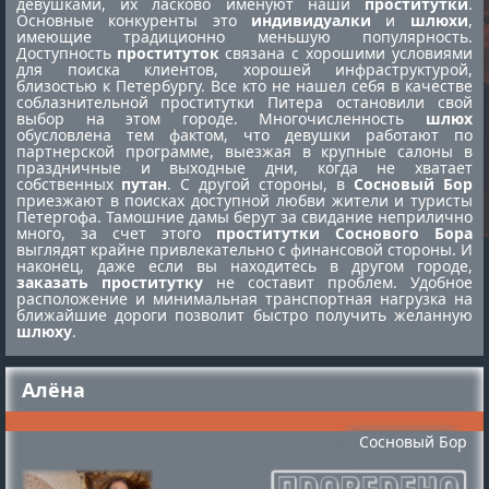
девушками, их ласково именуют наши
проститутки
.
Основные конкуренты это
индивидуалки
и
шлюхи
,
имеющие традиционно меньшую популярность.
Доступность
проституток
связана с хорошими условиями
для поиска клиентов, хорошей инфраструктурой,
близостью к Петербургу. Все кто не нашел себя в качестве
соблазнительной
проститутки Питера
остановили свой
выбор на этом городе. Многочисленность
шлюх
обусловлена тем фактом, что девушки работают по
партнерской программе, выезжая в крупные салоны в
праздничные и выходные дни, когда не хватает
собственных
путан
. С другой стороны, в
Сосновый Бор
приезжают в поисках доступной любви жители и туристы
Петергофа. Тамошние дамы берут за свидание неприлично
много, за счет этого
проститутки Соснового Бора
выглядят крайне привлекательно с финансовой стороны. И
наконец, даже если вы находитесь в другом городе,
заказать проститутку
не составит проблем. Удобное
расположение и минимальная транспортная нагрузка на
ближайшие дороги позволит быстро получить желанную
шлюху
.
Алёна
Сосновый Бор