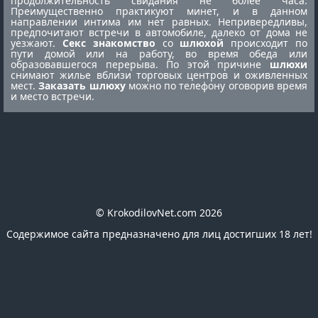
продолжительность свидания не более часа.
Преимущественно практикуют минет, и в данном
направлении интима им нет равных. Непривередливы,
предпочитают встречи в автомобиле, далеко от дома не
уезжают.
Секс знакомство
со
шлюхой
происходит по
пути домой или на работу, во время обеда или
образовавшегося перерыва. По этой причине
шлюхи
снимают жилье вблизи торговых центров и оживленных
мест.
Заказать шлюху
можно по телефону оговорив время
и место встречи.
© KrokodilovNet.com 2026
Содержимое сайта предназначено для лиц достигших 18 лет!
E-mail для связи с администрацией сайта:
romafomin21041980@mail.ru