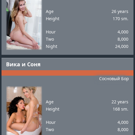
Age
26 years
Height
170 sm.
Hour
4,000
Two
8,000
Night
24,000
Вика и Соня
Сосновый Бор
Age
22 years
Height
168 sm.
Hour
4,000
Two
8,000