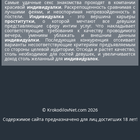
Самые удачные секс знакомства проходят в компании
красивой
индивидуалки
. Раскрепощенность сравнимая с
лучшими феями, и неоспоримая непревзойденность в
постели.
Индивидуалка
- это вершина карьеры
проститутки
, о которой мечтают все девушки
представляющие сферу интим услуг. Что накладывает
соответствующие требования к качеству проводимого
вечера, умениям ублажать и внешним данным
индивидуалки
. Последующая конкуренция отсеивает
варианты несоответствующие критериям предъявляемым
со стороны целевой аудитории. Отсюда и растет качество,
столь необходимое для гостей девушек, и увеличивается
доход столь желанный для
индивидуалок
.
© KrokodilovNet.com 2026
Содержимое сайта предназначено для лиц достигших 18 лет!
E-mail для связи с администрацией сайта:
romafomin21041980@mail.ru