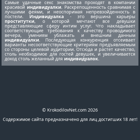
Самые удачные секс знакомства проходят в компании
красивой
индивидуалки
. Раскрепощенность сравнимая с
лучшими феями, и неоспоримая непревзойденность в
постели.
Индивидуалка
- это вершина карьеры
проститутки
, о которой мечтают все девушки
представляющие сферу интим услуг. Что накладывает
соответствующие требования к качеству проводимого
вечера, умениям ублажать и внешним данным
индивидуалки
. Последующая конкуренция отсеивает
варианты несоответствующие критериям предъявляемым
со стороны целевой аудитории. Отсюда и растет качество,
столь необходимое для гостей девушек, и увеличивается
доход столь желанный для
индивидуалок
.
© KrokodilovNet.com 2026
Содержимое сайта предназначено для лиц достигших 18 лет!
E-mail для связи с администрацией сайта:
romafomin21041980@mail.ru