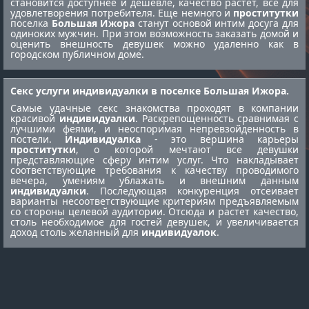
становится доступнее и дешевле, качество растет, все для
удовлетворения потребителя. Еще немного и
проститутки
поселка
Большая Ижора
станут основой интим досуга для
одиноких мужчин. При этом возможность заказать домой и
оценить внешность девушек можно удаленно как в
городском публичном доме.
Секс услуги индивидуалки в поселке Большая Ижора.
Самые удачные секс знакомства проходят в компании
красивой
индивидуалки
. Раскрепощенность сравнимая с
лучшими феями, и неоспоримая непревзойденность в
постели.
Индивидуалка
- это вершина карьеры
проститутки
, о которой мечтают все девушки
представляющие сферу интим услуг. Что накладывает
соответствующие требования к качеству проводимого
вечера, умениям ублажать и внешним данным
индивидуалки
. Последующая конкуренция отсеивает
варианты несоответствующие критериям предъявляемым
со стороны целевой аудитории. Отсюда и растет качество,
столь необходимое для гостей девушек, и увеличивается
доход столь желанный для
индивидуалок
.