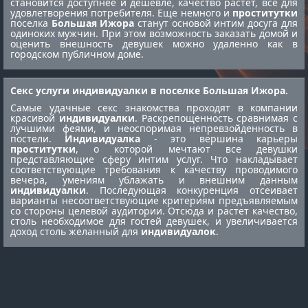
становится доступнее и дешевле, качество растет, все для
удовлетворения потребителя. Еще немного и
проститутки
поселка
Большая Ижора
станут основой интим досуга для
одиноких мужчин. При этом возможность заказать домой и
оценить внешность девушек можно удаленно как в
городском публичном доме.
Секс услуги индивидуалки в поселке Большая Ижора.
Самые удачные секс знакомства проходят в компании
красивой
индивидуалки
. Раскрепощенность сравнимая с
лучшими феями, и неоспоримая непревзойденность в
постели.
Индивидуалка
- это вершина карьеры
проститутки
, о которой мечтают все девушки
представляющие сферу интим услуг. Что накладывает
соответствующие требования к качеству проводимого
вечера, умениям ублажать и внешним данным
индивидуалки
. Последующая конкуренция отсеивает
варианты несоответствующие критериям предъявляемым
со стороны целевой аудитории. Отсюда и растет качество,
столь необходимое для гостей девушек, и увеличивается
доход столь желанный для
индивидуалок
.