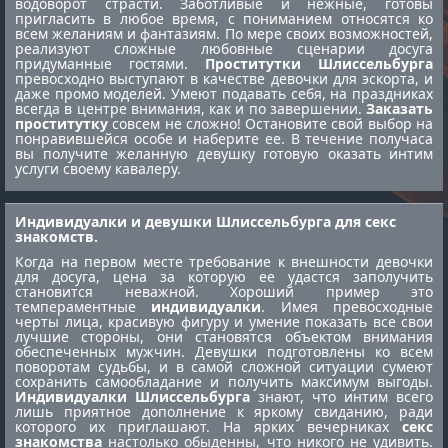
водоворот страсти. Заботливые и нежные, готовы
пригласить в любое время, с пониманием относятся ко
всем желаниям и фантазиям. По мере своих возможностей,
реализуют сложные любовные сценарии досуга
придуманные гостями.
Проститутки Шлиссельбурга
превосходно выступают в качестве девочки для эскорта, и
даже промо моделей. Умеют подавать себя, на праздниках
всегда в центре внимания, как и по завершении.
Заказать
проститутку
совсем не сложно! Остановите свой выбор на
понравившейся особе и наберите ее. В течение получаса
вы получите желанную девушку готовую оказать интим
услуги своему кавалеру.
Индивидуалки и девушки Шлиссельбурга для секс
знакомств.
Когда на первом месте требование к внешности девочки
для досуга, цена за которую ее удастся заполучить
становится неважной. Хороший пример это
темпераментные
индивидуалки
. Имея превосходные
черты лица, красивую фигуру и умение показать все свои
лучшие стороны, они становятся объектом внимания
обеспеченных мужчин. Девушки подготовлены ко всем
поворотам судьбы, и в самой сложной ситуации сумеют
сохранить самообладание и получить максимум выгоды.
Индивидуалки Шлиссельбурга
знают, что интим всего
лишь приятное дополнение к яркому свиданию, ради
которого их приглашают. На ярких вечерниках
секс
знакомства
настолько обыденны, что никого не удивить.