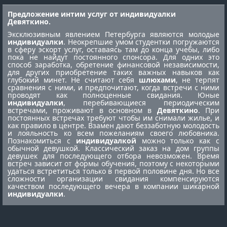
Предложение интим услуг от индивидуалки
Девяткино.
Эксклюзивным явлением Петербурга являются молодые
индивидуалки
. Неокрепшие умом студентки погружаются
в сферу эскорт услуг, оставаясь там до конца учебы, либо
пока не найдут постоянного спонсора. Для одних это
способ заработка, обретение финансовой независимости,
для других приобретение таких важных навыков как
глубокий минет. Не считают себя
шлюхами
, не терпят
сравнения с ними, и предпочитают, когда встречи с ними
проводят как полноценные свидания. Юные
индивидуалки
, перебивающиеся периодическим
встречами, проживают в основном в
Девяткино
. При
постоянных встречах требуют чтобы им снимали жилье, и
как правило в центре. Взамен дают беззаботную молодость
и лояльность ко всем пожеланиям своего любовника.
Познакомиться с
индивидуалкой
можно только как с
обычной девушкой. Классический заказ на дом группы
девушек для последующего отбора невозможен. Время
встреч зависит от формы обучения, поэтому с некоторыми
удаться встретиться только в первой половине дня. Но все
сложности организации свидания компенсируются
качеством последующего вечера в компании шикарной
индивидуалки
.