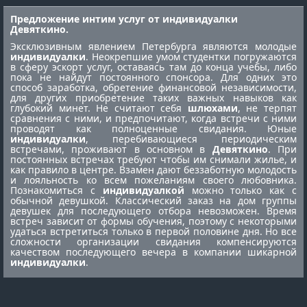
Предложение интим услуг от индивидуалки
Девяткино.
Эксклюзивным явлением Петербурга являются молодые
индивидуалки
. Неокрепшие умом студентки погружаются
в сферу эскорт услуг, оставаясь там до конца учебы, либо
пока не найдут постоянного спонсора. Для одних это
способ заработка, обретение финансовой независимости,
для других приобретение таких важных навыков как
глубокий минет. Не считают себя
шлюхами
, не терпят
сравнения с ними, и предпочитают, когда встречи с ними
проводят как полноценные свидания. Юные
индивидуалки
, перебивающиеся периодическим
встречами, проживают в основном в
Девяткино
. При
постоянных встречах требуют чтобы им снимали жилье, и
как правило в центре. Взамен дают беззаботную молодость
и лояльность ко всем пожеланиям своего любовника.
Познакомиться с
индивидуалкой
можно только как с
обычной девушкой. Классический заказ на дом группы
девушек для последующего отбора невозможен. Время
встреч зависит от формы обучения, поэтому с некоторыми
удаться встретиться только в первой половине дня. Но все
сложности организации свидания компенсируются
качеством последующего вечера в компании шикарной
индивидуалки
.