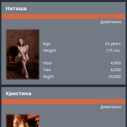
Наташа
Девяткино
Age
24 years
Height
175 sm.
Hour
4,000
Two
8,000
Night
24,000
Кристина
Девяткино