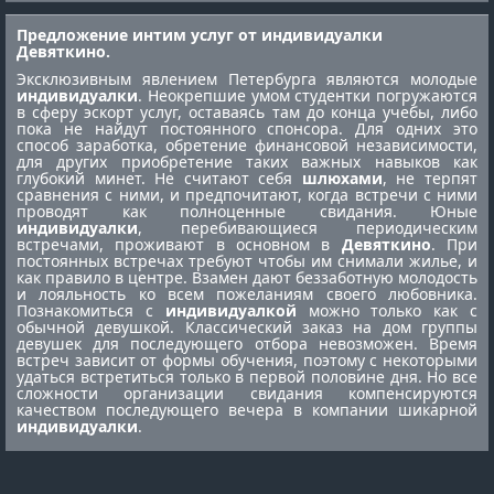
Предложение интим услуг от индивидуалки
Девяткино.
Эксклюзивным явлением Петербурга являются молодые
индивидуалки
. Неокрепшие умом студентки погружаются
в сферу эскорт услуг, оставаясь там до конца учебы, либо
пока не найдут постоянного спонсора. Для одних это
способ заработка, обретение финансовой независимости,
для других приобретение таких важных навыков как
глубокий минет. Не считают себя
шлюхами
, не терпят
сравнения с ними, и предпочитают, когда встречи с ними
проводят как полноценные свидания. Юные
индивидуалки
, перебивающиеся периодическим
встречами, проживают в основном в
Девяткино
. При
постоянных встречах требуют чтобы им снимали жилье, и
как правило в центре. Взамен дают беззаботную молодость
и лояльность ко всем пожеланиям своего любовника.
Познакомиться с
индивидуалкой
можно только как с
обычной девушкой. Классический заказ на дом группы
девушек для последующего отбора невозможен. Время
встреч зависит от формы обучения, поэтому с некоторыми
удаться встретиться только в первой половине дня. Но все
сложности организации свидания компенсируются
качеством последующего вечера в компании шикарной
индивидуалки
.