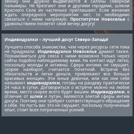
звонку они дружно выдвигаются в салоны северной
пальмиры. Не брезгают они и другими городами,
шлюхи
Красного Села
их частенько приглашают. Если желания
ждать очередного мероприятия нет, то необходимо
связаться с ними напрямую.
Проститутки Новоселье
с
удовольствием посветят свой вечер досугу!
Индивидуалки – лучший досуг Северо-Запада!
Лучшего способа знакомства, чем через ресурсы сети пока
не придумали.
Индивидуалки Новоселье
думают также.
Познакомиться для секса с ними возможно только через
сайты подобно наблюдаемому вами. На контакт идут легко,
поскольку молоды и активны. Сфера интима не смущает,
скорее наоборот, считается почетной. Встречи без
обязательств и легки деньги, привлекают все больше
красивых женщин. Эти юные девочки, или как они себя
называют
индивидуалки
, готовы на рандеву практически
24 часа в сутки. Договориться о встрече можно на любое
время, место скорее всего будет вашим.
Индивидуалки
, в
отличие от
шлюх
и путан, являются элитой сферы интим
досуга. Поэтому они требуют соответствующего обращения
к себе. Но пусть вас это не смущает, поскольку полученный
опыт, стоит всех потраченных усилий.