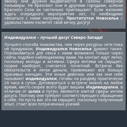
звонку они дружно выдвигаются в салоны северной
пальмиры. Не брезгают они и другими городами,
шлюхи
Красного Села
их частенько приглашают. Если желания
ждать очередного мероприятия нет, то необходимо
связаться с ними напрямую.
Проститутки Новоселье
с
удовольствием посветят свой вечер досугу!
Индивидуалки – лучший досуг Северо-Запада!
Лучшего способа знакомства, чем через ресурсы сети пока
не придумали.
Индивидуалки Новоселье
думают также.
Познакомиться для секса с ними возможно только через
сайты подобно наблюдаемому вами. На контакт идут легко,
поскольку молоды и активны. Сфера интима не смущает,
скорее наоборот, считается почетной. Встречи без
обязательств и легки деньги, привлекают все больше
красивых женщин. Эти юные девочки, или как они себя
называют
индивидуалки
, готовы на рандеву практически
24 часа в сутки. Договориться о встрече можно на любое
время, место скорее всего будет вашим.
Индивидуалки
, в
отличие от
шлюх
и путан, являются элитой сферы интим
досуга. Поэтому они требуют соответствующего обращения
к себе. Но пусть вас это не смущает, поскольку полученный
опыт, стоит всех потраченных усилий.