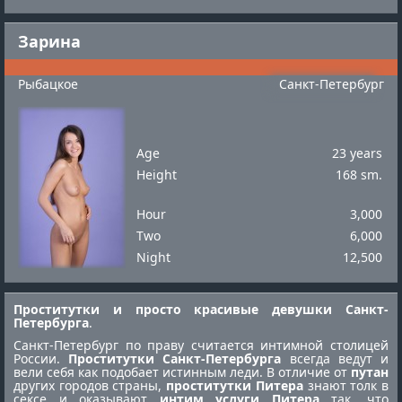
Зарина
Рыбацкое
Санкт-Петербург
Age
23 years
Height
168 sm.
Hour
3,000
Two
6,000
Night
12,500
Проститутки и просто красивые девушки Санкт-
Петербурга
.
Санкт-Петербург по праву считается интимной столицей
России.
Проститутки Санкт-Петербурга
всегда ведут и
вели себя как подобает истинным леди. В отличие от
путан
других городов страны,
проститутки Питера
знают толк в
сексе и оказывают
интим услуги Питера
так, что