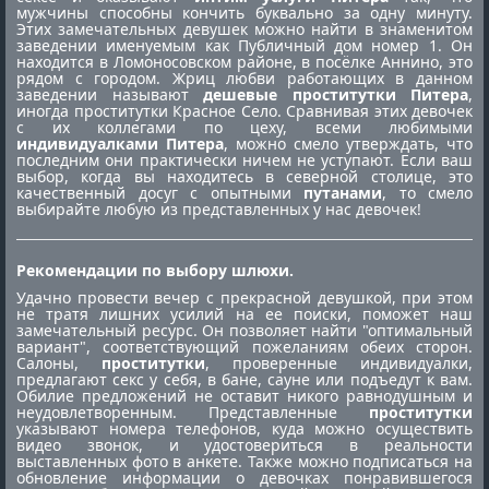
мужчины способны кончить буквально за одну минуту.
Этих замечательных девушек можно найти в знаменитом
заведении именуемым как Публичный дом номер 1. Он
находится в Ломоносовском районе, в посёлке Аннино, это
рядом с городом. Жриц любви работающих в данном
заведении называют
дешевые проститутки Питера
,
иногда
проститутки Красное Село
. Сравнивая этих девочек
с их коллегами по цеху, всеми любимыми
индивидуалками Питера
, можно смело утверждать, что
последним они практически ничем не уступают. Если ваш
выбор, когда вы находитесь в северной столице, это
качественный досуг с опытными
путанами
, то смело
выбирайте любую из представленных у нас девочек!
Рекомендации по выбору шлюхи.
Удачно провести вечер с прекрасной девушкой, при этом
не тратя лишних усилий на ее поиски, поможет наш
замечательный ресурс. Он позволяет найти "оптимальный
вариант", соответствующий пожеланиям обеих сторон.
Салоны,
проститутки
, проверенные индивидуалки,
предлагают секс у себя, в бане, сауне или подъедут к вам.
Обилие предложений не оставит никого равнодушным и
неудовлетворенным. Представленные
проститутки
указывают номера телефонов, куда можно осуществить
видео звонок, и удостовериться в реальности
выставленных фото в анкете. Также можно подписаться на
обновление информации о девочках понравившегося