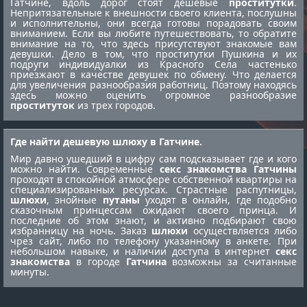
Гатчине, вдоль дорог стоят дешевые
проститутки
.
Непритязательные к внешности своего клиента, послушны
и исполнительны, они всегда готовы порадовать своим
вниманием. Если вы любите путешествовать, то обратите
внимание на то, что здесь присутствуют знакомые вам
девушки. Дело в том, что
проститутки Пушкина
и их
подруги
индивидуалки из Красного Села
частенько
приезжают в качестве девушек по обмену. Что делается
для увеличения разнообразия работниц. Поэтому находясь
здесь можно оценить огромное разнообразие
проституток
из трех городов.
Где найти дешевую шлюху в Гатчине.
Мир давно ушедший в цифру сам подсказывает где и кого
можно найти. Современные
секс знакомства Гатчины
проходят в спокойной атмосфере собственной квартиры на
специализированных ресурсах. Страстные распутницы,
шлюхи
, знойные
путаны
уходят в онлайн, где подобно
сказочным принцессам ожидают своего принца. И
последние об этом знают, и активно подбирают свою
избранницу на ночь. Заказ
шлюхи
осуществляется либо
чрез сайт, либо по телефону указанному в анкете. При
небольшом навыке, и наличии доступа в интернет
секс
знакомства
в городе
Гатчина
возможны за считанные
минуты.