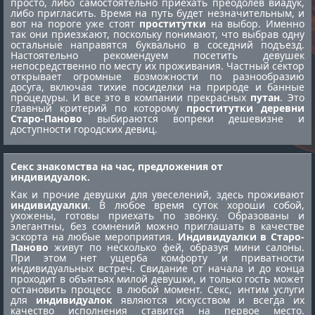
просто, либо самостоятельно приехать преодолев виадук,
либо пригласить. Время на путь будет незначительным, и
вот на пороге уже стоят
проститутки
на выбор. Именно
так они приезжают, поскольку понимают, что выбрав одну
остальные направятся буквально в соседний подъезд.
Настоятельно рекомендуем посетить девушек
непосредственно по месту их проживания. Частный сектор
открывает огромные возможности по разнообразию
досуга, включая тихие посиделки на природе и банные
процедуры. И все это в компании прекрасных
путан
. Это
главный критерий по которому
проститутки деревни
Старо-Паново
выбираются вопреки дешевизне и
доступности городских девиц.
Секс знакомства на час, предложения от
индивидуалок.
Как и прочие девушки для увеселений, здесь проживают
индивидуалки
. В любое время суток хороши собой,
ухожены, готовы приехать по звонку. Образованы и
элегантны, без сомнений можно приглашать в качестве
эскорта на любые мероприятия.
Индивидуалки в Старо-
Паново
живут по несколько фей, образуя мини салоны.
При этом нет ущерба комфорту и приватности
индивидуальных встреч. Свидание от начала и до конца
проходит в объятьях милой девушки, и только гость может
остановить процесс в любой момент. Секс, интим услуги
для
индивидуалок
являются искусством и всегда их
качество исполнения ставится на первое место.